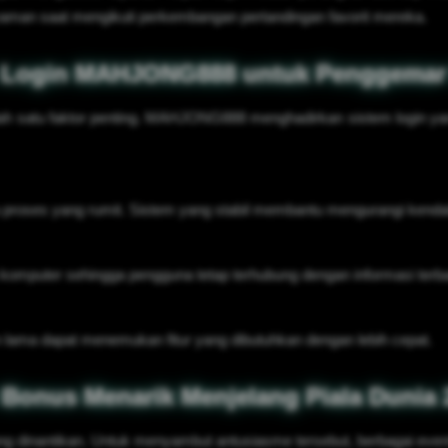
man saat mengikuti perkembangan pertandingan favorit mereka.
Login MAHJONG888 untuk Penggemar 
lah satu faktor penting. MAHJONG888 menghadirkan sistem login 
 proses yang rumit. Sistem yang stabil membantu mengurangi kendal
 komputer sehingga pengguna tetap terhubung dengan informasi terba
ama dapat menemukan fitur yang dibutuhkan dengan lebih cepat.
 Bonus Menarik Menjelang Piala Dunia 
g dinantikan. Untuk menyambut antusiasme tersebut, berbagai event