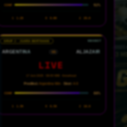
92%
CONF
1
1.28
X
8.00
2
20.0
GRUP J · JUARA BERTAHAN
ARGENTINA
ALJAZAIR
VS
LIVE
17 Juni 2026 · 08:00 WIB · Arrowhead
Prediksi:
Argentina Win ·
Skor:
4-0
88%
CONF
1
1.30
X
6.50
2
18.0