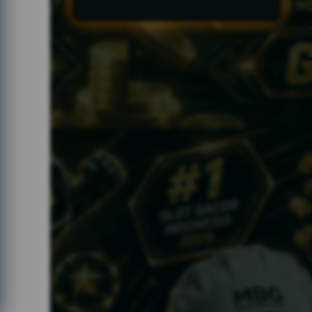
dipahami."