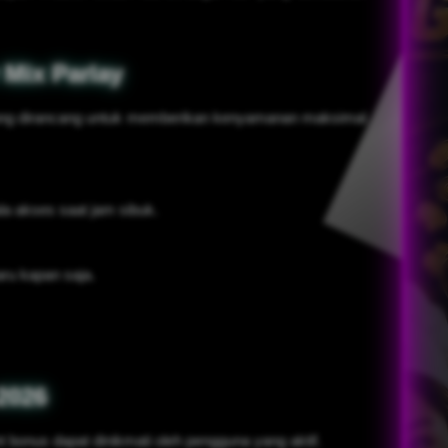
Mix Parlay
yang dirancang untuk memberikan kenyamanan maksimal
a akses saat jam sibuk.
ru kapan saja.
2026
 bonus dapat dinikmati oleh pengguna yang aktif.