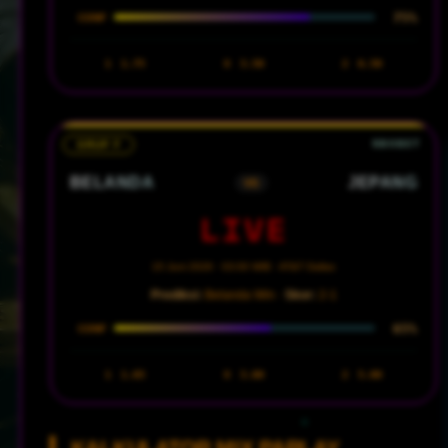
75%
CONF
1
1.75
X
3.50
2
6.50
GRUP F
BELANDA
JEPANG
VS
LIVE
15 Juni 2026 · 03:00 WIB · AT&T Dallas
Prediksi:
Belanda Win ·
Skor:
2-1
65%
CONF
1
1.65
X
3.80
2
5.00
KALKULATOR MIX PARLAY