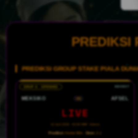
PREDIKSI 
PREDIKSI GROUP STAKE PIALA DUNI
GRUP A · OPENING
MEKSIKO
AFSEL
VS
LIVE
12 Juni 2026 · 02:00 WIB · Azteca
Prediksi:
Home Win ·
Skor:
2-1