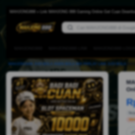
MAHJONG888 » Link MAHJONG 888 Gaming Online Get Cuan Downlo
MAHJONG888
MAHJONG888 LINK
MAHJONG888 LOGI
MAHJONG888
-
JUDI BOLA
-
AGEN BOLA
-
MIX PARLAY
-
LINK JUDI BOLA
-
MAH
MA
On
R
Terj
MA