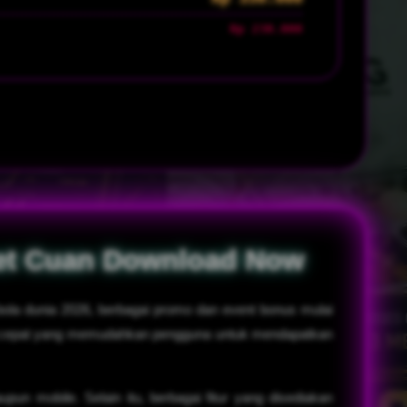
Rp 230.000
et Cuan Download Now
 bola dunia 2026, berbagai promo dan event bonus mulai
 cepat yang memudahkan pengguna untuk mendapatkan
n mobile. Selain itu, berbagai fitur yang disediakan