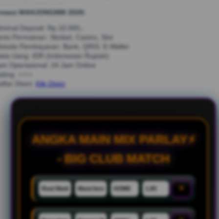
ormasi MAHJONG888 2026:
inimal Deposit: Rp.10.000,-
enis Permainan: Sbobet, Casino, Slot
etode Pembayaran: Bank, QRIS, E-Wallet
ata Uang: IDR (Indonesian Rupiah)
am Operasional: 24 Jam Online
ating: ⭐⭐⭐
aftar Disini:
Klik Disini
ANGKA MAIN MIX PARLAY⚡
- BIG CLUB MATCH
×